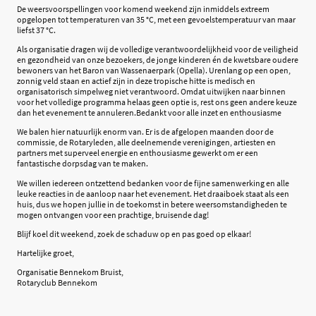
De weersvoorspellingen voor komend weekend zijn inmiddels extreem
opgelopen tot temperaturen van 35 °C, met een gevoelstemperatuur van maar
liefst 37 °C.
Als organisatie dragen wij de volledige verantwoordelijkheid voor de veiligheid
en gezondheid van onze bezoekers, de jonge kinderen én de kwetsbare oudere
bewoners van het Baron van Wassenaerpark (Opella). Urenlang op een open,
zonnig veld staan en actief zijn in deze tropische hitte is medisch en
organisatorisch simpelweg niet verantwoord. Omdat uitwijken naar binnen
voor het volledige programma helaas geen optie is, rest ons geen andere keuze
dan het evenement te annuleren.Bedankt voor alle inzet en enthousiasme
We balen hier natuurlijk enorm van. Er is de afgelopen maanden door de
commissie, de Rotaryleden, alle deelnemende verenigingen, artiesten en
partners met superveel energie en enthousiasme gewerkt om er een
fantastische dorpsdag van te maken.
We willen iedereen ontzettend bedanken voor de fijne samenwerking en alle
leuke reacties in de aanloop naar het evenement. Het draaiboek staat als een
huis, dus we hopen jullie in de toekomst in betere weersomstandigheden te
mogen ontvangen voor een prachtige, bruisende dag!
Blijf koel dit weekend, zoek de schaduw op en pas goed op elkaar!
Hartelijke groet,
Organisatie Bennekom Bruist,
Rotaryclub Bennekom