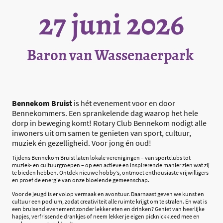
27 juni 2026
Baron van Wassenaerpark
Bennekom Bruist
is hét evenement voor en door
Bennekommers. Een sprankelende dag waarop het hele
dorp in beweging komt! Rotary Club Bennekom nodigt alle
inwoners uit om samen te genieten van sport, cultuur,
muziek én gezelligheid. Voor jong én oud!
Tijdens Bennekom Bruist laten lokale verenigingen – van sportclubs tot
muziek- en cultuurgroepen – op een actieve en inspirerende manier zien wat zij
te bieden hebben. Ontdek nieuwe hobby’s, ontmoet enthousiaste vrijwilligers
en proef de energie van onze bloeiende gemeenschap.
Voor de jeugd is er volop vermaak en avontuur. Daarnaast geven we kunst en
cultuur een podium, zodat creativiteit alle ruimte krijgt om te stralen. En wat is
een bruisend evenement zonder lekker eten en drinken? Geniet van heerlijke
hapjes, verfrissende drankjes of neem lekker je eigen picknickkleed mee en