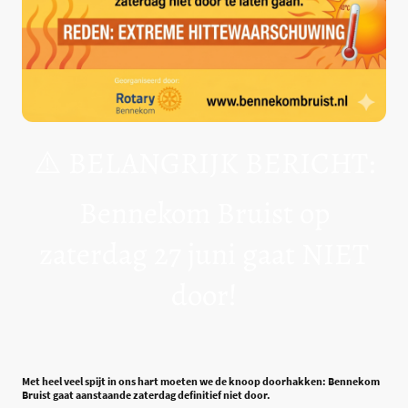
⚠️ BELANGRIJK BERICHT:
Bennekom Bruist op
zaterdag 27 juni gaat NIET
door!
Met heel veel spijt in ons hart moeten we de knoop doorhakken: Bennekom
Bruist gaat aanstaande zaterdag definitief niet door.