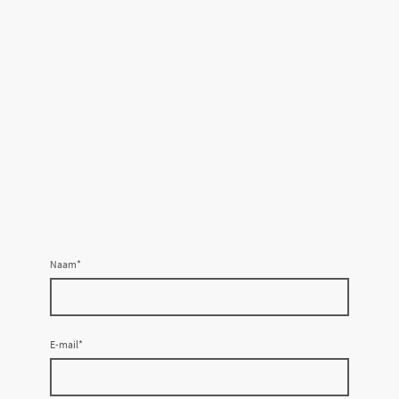
Naam
*
E-mail
*