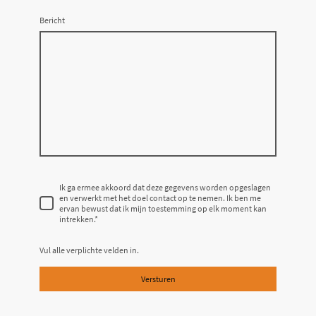
Bericht
Ik ga ermee akkoord dat deze gegevens worden opgeslagen
en verwerkt met het doel contact op te nemen. Ik ben me
ervan bewust dat ik mijn toestemming op elk moment kan
intrekken.
*
Vul alle verplichte velden in.
Versturen